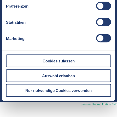
Präferenzen
Statistiken
Ein Unternehmen der Verbundmarke
Park-Kliniken Berlin
www.parkkliniken-berlin.de
Marketing
Schlosspark-Klinik Charlottenburg
Akademisches Lehrkrankenhaus der Charité
Cookies zulassen
Heubnerweg 2
14059 Berlin
Auswahl erlauben
Tel.
+49 (0)30 3264-0
Nur notwendige Cookies verwenden
Datenschutz
Impressum
|
powered by webEdition CMS