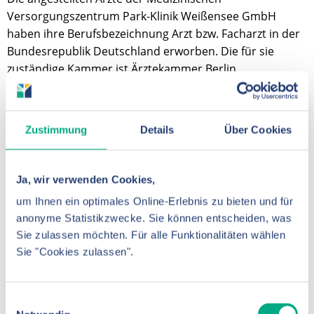
Versorgungszentrum Park-Klinik Weißensee GmbH
haben ihre Berufsbezeichnung Arzt bzw. Facharzt in der
Bundesrepublik Deutschland erworben. Die für sie
zuständige Kammer ist Ärztekammer Berlin.
Ärztekammer Berlin
Friedrichstraße 16, 10969 Berlin
Zustimmung
Details
Über Cookies
Telefon:
(030) 40806-0
Berufsordnung
Es gilt die Berufsordnung der Ärztekammer Berlin,
Ja, wir verwenden Cookies,
welche unter https://www.aerztekammer-berlin.de (dort:
um Ihnen ein optimales Online-Erlebnis zu bieten und für
Ärzte, Recht, Rechtsgrundlagen) abrufbar ist.
anonyme Statistikzwecke. Sie können entscheiden, was
Sie zulassen möchten. Für alle Funktionalitäten wählen
Heilberufekammergesetz
Sie "Cookies zulassen".
Das geltende Heilberufekammergesetz ist in der jeweils
aktuellen Fassung ebenso über die Website der
Ärztekammer Berlin abrufbar.
Einwilligungsauswahl